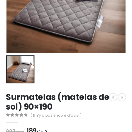
Surmatelas (matelas de
sol) 90×190
( Il n’y a pas encore d’avis. )
0
out of 5
Le
Le
189
د.ت
227
د.ت