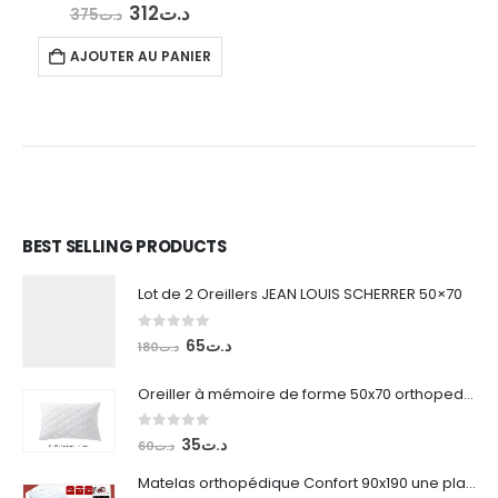
Le
Le
0
out of 5
312
د.ت
375
د.ت
prix
prix
el
initial
actuel
AJOUTER AU PANIER
était :
est :
د.ت312.
د.ت375.
د.ت540.
BEST SELLING PRODUCTS
Lot de 2 Oreillers JEAN LOUIS SCHERRER 50×70
0
out of 5
Le
Le
65
د.ت
180
د.ت
prix
prix
initial
actuel
Oreiller à mémoire de forme 50x70 orthopedique
était :
est :
د.ت65.
د.ت180.
0
out of 5
Le
Le
35
د.ت
60
د.ت
prix
prix
Matelas orthopédique Confort 90x190 une place
initial
actuel