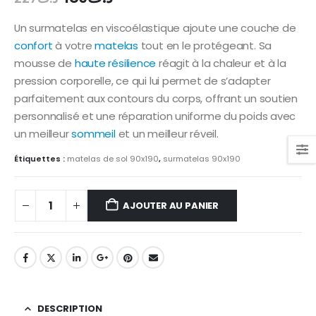
prix
prix
initial
actuel
Un surmatelas en viscoélastique ajoute une couche de
était :
est :
confort
à votre
matelas
tout en le protégeant. Sa
د.ت189.
د.ت227.
mousse de
haute résilience
réagit à la chaleur et à la
pression corporelle, ce qui lui permet de s’adapter
parfaitement aux contours du corps, offrant un soutien
personnalisé et une réparation uniforme du poids avec
un meilleur
sommeil
et un meilleur réveil.
Étiquettes :
matelas de sol 90x190
,
surmatelas 90x190
AJOUTER AU PANIER
DESCRIPTION