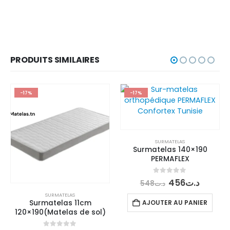
PRODUITS SIMILAIRES
-17%
-17%
SURMATELAS
Surmatelas 140×190
PERMAFLEX
Le
Le
0
out of 5
456
د.ت
548
د.ت
prix
prix
SURMATELAS
initial
actuel
AJOUTER AU PANIER
Surmatelas 11cm
était :
est :
120×190(Matelas de sol)
د.ت548.