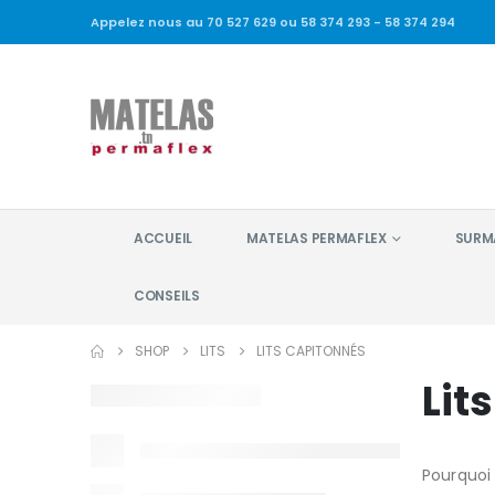
Appelez nous au 70 527 629 ou 58 374 293 - 58 374 294
ACCUEIL
MATELAS PERMAFLEX
SURM
CONSEILS
SHOP
LITS
LITS CAPITONNÉS
Lit
Pourquoi