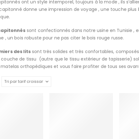
capitonnés ont un style intemporel, toujours à la mode , ils s’al
 capitonné donne une impression de voyage , une touche plus ba
ique.
 capitonnés
sont confectionnés dans notre usine en Tunisie , en
e , un bois robuste pour ne pas citer le bois rouge russe.
iers des lits
sont très solides et très confortables, composés
couche de tissu (autre que le tissu extérieur de tapisserie) s
matelas orthopédiques et vous faire profiter de tous ses avan