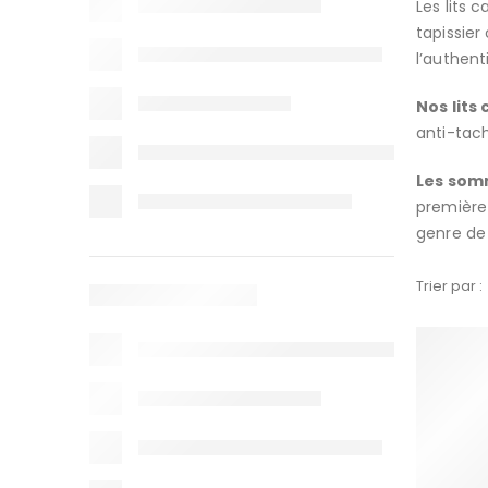
Les lits 
tapissier
l’authent
Nos lits
anti-tach
Les somm
première 
genre de 
Trier par :