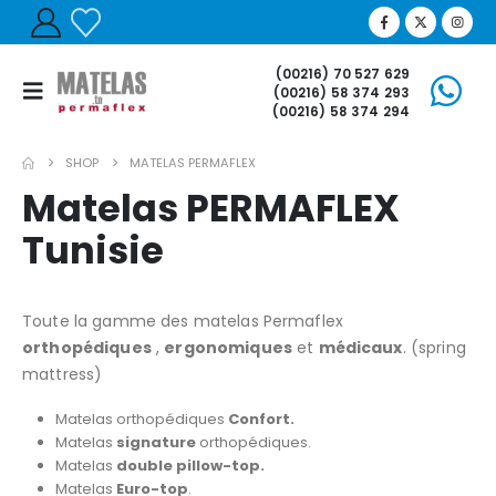
(00216) 70 527 629
(00216) 58 374 293
(00216) 58 374 294
SHOP
MATELAS PERMAFLEX
Matelas PERMAFLEX
Tunisie
Toute la gamme des matelas Permaflex
orthopédiques
,
ergonomiques
et
médicaux
. (spring
mattress)
Matelas orthopédiques
Confort.
Matelas
signature
orthopédiques.
Matelas
double pillow-top.
Matelas
Euro-top
.