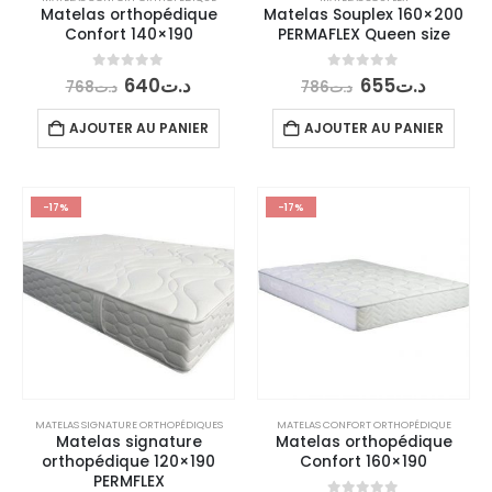
Matelas orthopédique
Matelas Souplex 160×200
Confort 140×190
PERMAFLEX Queen size
Le
Le
Le
Le
0
out of 5
0
out of 5
640
د.ت
655
د.ت
768
د.ت
786
د.ت
prix
prix
prix
prix
initial
actuel
initial
actuel
AJOUTER AU PANIER
AJOUTER AU PANIER
était :
est :
était :
est :
6
د.ت786.
د.ت640.
د.ت768.
-17%
-17%
MATELAS SIGNATURE ORTHOPÉDIQUES
MATELAS CONFORT ORTHOPÉDIQUE
Matelas signature
Matelas orthopédique
orthopédique 120×190
Confort 160×190
PERMFLEX