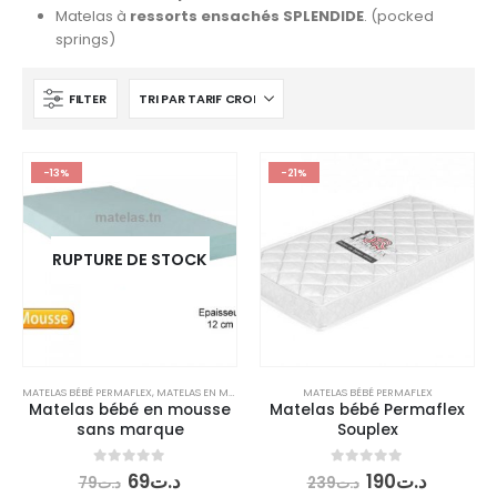
Matelas à
ressorts ensachés SPLENDIDE
. (pocked
springs)
FILTER
-13%
-21%
RUPTURE DE STOCK
MATELAS BÉBÉ PERMAFLEX
,
MATELAS EN MOUSSE
MATELAS BÉBÉ PERMAFLEX
Matelas bébé en mousse
Matelas bébé Permaflex
sans marque
Souplex
Le
Le
Le
Le
0
out of 5
0
out of 5
69
د.ت
190
د.ت
79
د.ت
239
د.ت