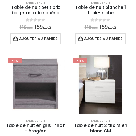
TABLE DE NUIT
TABLE DE NUIT
Table de nuit petit prix
Table de nuit blanche 1
beige imitation chêne
tiroir+ niche
Le
Le
Le
Le
0
out of 5
0
out of 5
159
د.ت
159
د.ت
179
د.ت
179
د.ت
prix
prix
prix
prix
initial
actuel
initial
actuel
AJOUTER AU PANIER
AJOUTER AU PANIER
était :
est :
était :
est :
د.ت159.
د.ت179.
د.ت159.
د.ت179.
-11%
-16%
TABLE DE NUIT
TABLE DE NUIT
Table de nuit en gris 1 tiroir
Table de nuit 2 tiroirs en
+ étagère
blanc GM