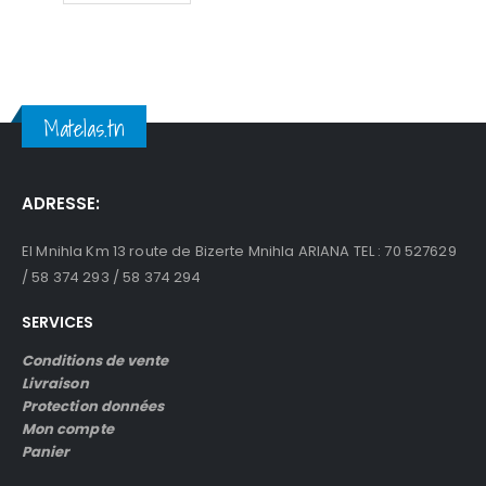
د.ت2,490.
د.ت2,890.
Matelas.tn
ADRESSE:
El Mnihla Km 13 route de Bizerte Mnihla ARIANA TEL : 70 527629
/ 58 374 293 / 58 374 294
SERVICES
Conditions de vente
Livraison
Protection données
Mon compte
Panier