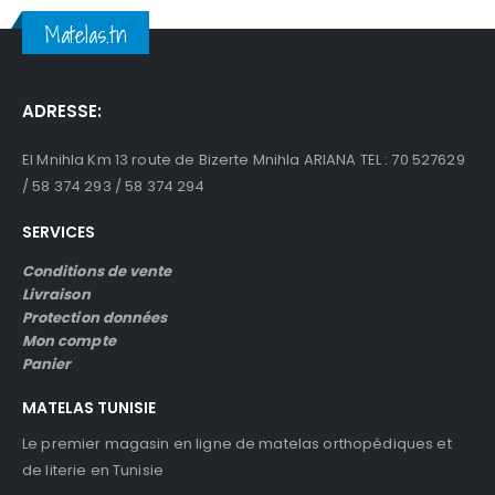
était :
est :
Matelas.tn
د.ت159.
د.ت179.
ADRESSE:
El Mnihla Km 13 route de Bizerte Mnihla ARIANA TEL : 70 527629
/ 58 374 293 / 58 374 294
SERVICES
Conditions de vente
Livraison
Protection données
Mon compte
Panier
MATELAS TUNISIE
Le premier magasin en ligne de matelas orthopédiques et
de literie en Tunisie