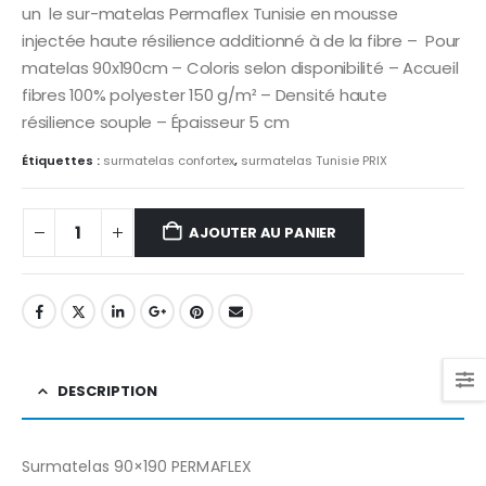
était :
est :
un le sur-matelas Permaflex Tunisie en mousse
د.ت300.
د.ت360.
injectée haute résilience additionné à de la fibre – Pour
matelas 90x190cm – Coloris selon disponibilité – Accueil
fibres 100% polyester 150 g/m² – Densité haute
résilience souple – Épaisseur 5 cm
Étiquettes :
surmatelas confortex
,
surmatelas Tunisie PRIX
AJOUTER AU PANIER
DESCRIPTION
Surmatelas 90×190 PERMAFLEX