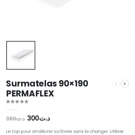
Surmatelas 90×190
PERMAFLEX
0
out of 5
Le
Le
300
د.ت
360
د.ت
prix
prix
initial
actuel
Le top pour améliorer sa literie sans la changer .Utiliser