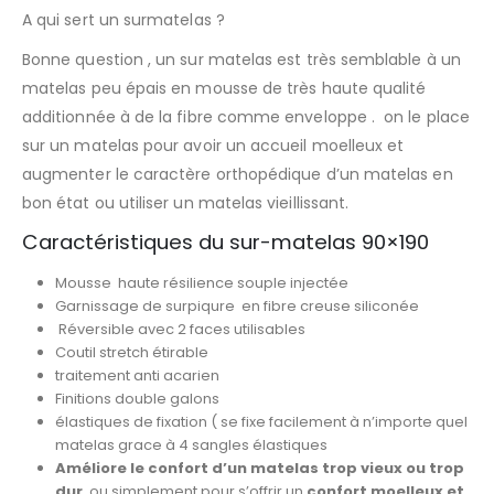
A qui sert un surmatelas ?
Bonne question , un sur matelas est très semblable à un
matelas peu épais en mousse de très haute qualité
additionnée à de la fibre comme enveloppe . on le place
sur un matelas pour avoir un accueil moelleux et
augmenter le caractère orthopédique d’un matelas en
bon état ou utiliser un matelas vieillissant.
Caractéristiques du sur-matelas 90×190
Mousse haute résilience souple injectée
Garnissage de surpiqure en fibre creuse siliconée
Réversible avec 2 faces utilisables
Coutil stretch étirable
traitement anti acarien
Finitions double galons
élastiques de fixation ( se fixe facilement à n’importe quel
matelas grace à 4 sangles élastiques
Améliore le confort d’un matelas trop vieux ou trop
dur
, ou simplement pour s’offrir un
confort moelleux et