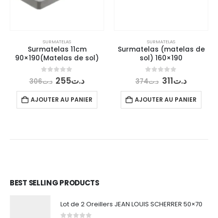
sol) 160×190
Le
Le
0
out of 5
311
د.ت
374
د.ت
prix
prix
SURMATELAS
initial
actuel
AJOUTER AU PANIER
Surmatelas 11cm
était :
est :
90×190(Matelas de sol)
د.ت311.
د.ت374.
Le
Le
0
out of 5
255
د.ت
306
د.ت
prix
prix
el
initial
actuel
AJOUTER AU PANIER
était :
est :
د.ت255.
د.ت306.
د.ت265.
BEST SELLING PRODUCTS
Lot de 2 Oreillers JEAN LOUIS SCHERRER 50×70