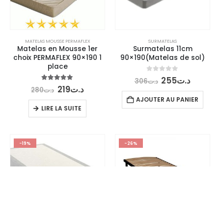
MATELAS MOUSSE PERMAFLEX
SURMATELAS
Matelas en Mousse 1er
Surmatelas 11cm
choix PERMAFLEX 90×190 1
90×190(Matelas de sol)
place
Le
Le
0
out of 5
255
د.ت
306
د.ت
prix
prix
Le
Le
5.00
out of 5
219
د.ت
280
د.ت
initial
actuel
prix
prix
AJOUTER AU PANIER
était :
est :
initial
actuel
LIRE LA SUITE
2
د.ت306.
était :
est :
د.ت219.
د.ت280.
-19%
-26%