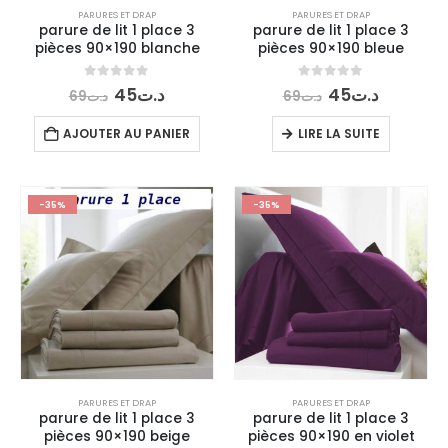
PARURES ET DRAP
PARURES ET DRAP
parure de lit 1 place 3
parure de lit 1 place 3
pièces 90×190 blanche
pièces 90×190 bleue
Le
Le
Le
Le
0
out of 5
0
out of 5
45
د.ت
45
د.ت
69
د.ت
69
د.ت
prix
prix
prix
prix
initial
actuel
initial
actuel
AJOUTER AU PANIER
LIRE LA SUITE
était :
est :
était :
est :
د.ت45.
د.ت69.
د.ت45.
د.ت69.
-35%
-35%
PARURES ET DRAP
PARURES ET DRAP
parure de lit 1 place 3
parure de lit 1 place 3
pièces 90×190 beige
pièces 90×190 en violet