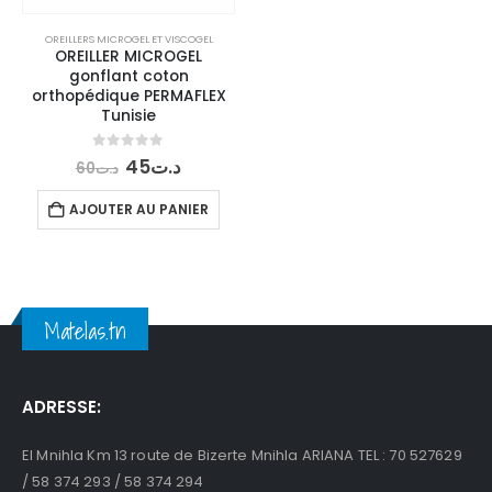
OREILLERS MICROGEL ET VISCOGEL
OREILLER MICROGEL
gonflant coton
orthopédique PERMAFLEX
Tunisie
Le
Le
0
out of 5
45
د.ت
60
د.ت
prix
prix
initial
actuel
AJOUTER AU PANIER
était :
est :
د.ت45.
د.ت60.
Matelas.tn
ADRESSE:
El Mnihla Km 13 route de Bizerte Mnihla ARIANA TEL : 70 527629
/ 58 374 293 / 58 374 294