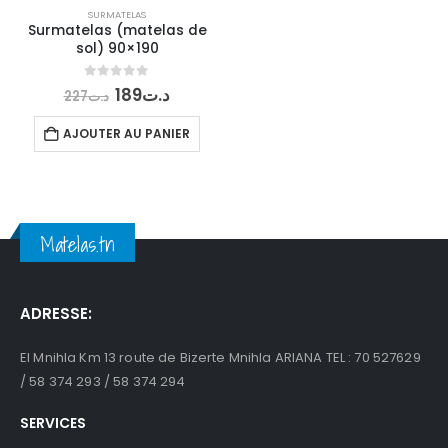
SURMATELAS
Surmatelas (matelas de
sol) 90×190
Le
Le
0
out of 5
189
د.ت
227
د.ت
prix
prix
initial
actuel
AJOUTER AU PANIER
était :
est :
د.ت189.
د.ت227.
Matelas.tn
ADRESSE:
El Mnihla Km 13 route de Bizerte Mnihla ARIANA TEL : 70 527629
/ 58 374 293 / 58 374 294
SERVICES