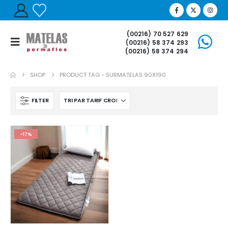
(00216) 70 527 629
(00216) 58 374 293
(00216) 58 374 294
SHOP
PRODUCT TAG -
SURMATELAS 90X190
FILTER
-17%