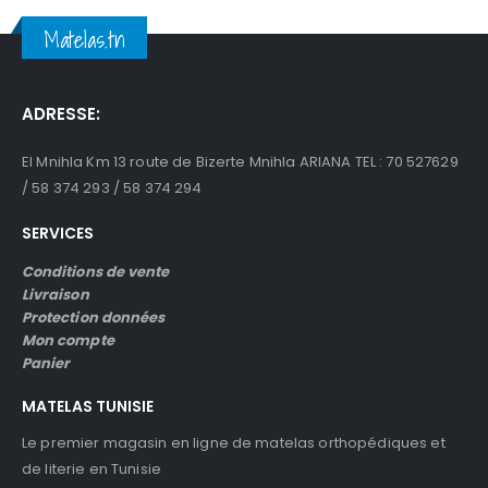
peuvent
peuve
Matelas.tn
être
être
choisies
choisi
sur
sur
la
la
ADRESSE:
page
page
du
du
El Mnihla Km 13 route de Bizerte Mnihla ARIANA TEL : 70 527629
produit
produi
/ 58 374 293 / 58 374 294
SERVICES
Conditions de vente
Livraison
Protection données
Mon compte
Panier
MATELAS TUNISIE
Le premier magasin en ligne de matelas orthopédiques et
de literie en Tunisie