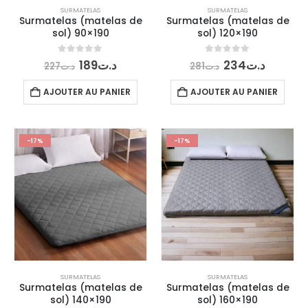
SURMATELAS
SURMATELAS
Surmatelas (matelas de
Surmatelas (matelas de
sol) 90×190
sol) 120×190
Le
Le
Le
Le
0
out of 5
0
out of 5
189
د.ت
234
د.ت
227
د.ت
281
د.ت
prix
prix
prix
prix
initial
actuel
initial
actuel
AJOUTER AU PANIER
AJOUTER AU PANIER
était :
est :
était :
est :
23
د.ت281.
د.ت189.
د.ت227.
-17%
-17%
SURMATELAS
SURMATELAS
Surmatelas (matelas de
Surmatelas (matelas de
sol) 140×190
sol) 160×190