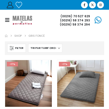
(00216) 70 527 629
(00216) 58 374 293
(00216) 58 374 294
SHOP
GRIS FONCÉ
FILTER
-17%
-17%