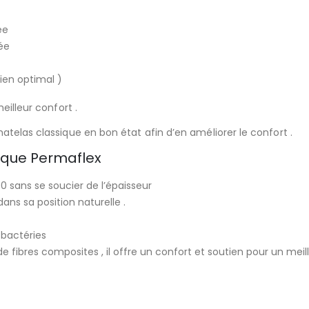
ée
ée
ien optimal )
eilleur confort .
atelas classique en bon état afin d’en améliorer le confort .
rque Permaflex
 sans se soucier de l’épaisseur
ans sa position naturelle .
 bactéries
fibres composites , il offre un confort et soutien pour un meil