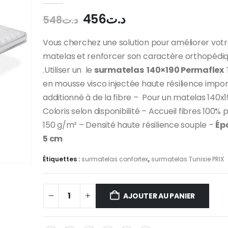
Le
Le
456
د.ت
548
د.ت
prix
prix
initial
actuel
Vous cherchez une solution pour améliorer vot
était :
est :
matelas et renforcer son caractère orthopédi
د.ت456.
د.ت548.
.Utiliser un le
surmatelas 140×190 Permaflex
T
en mousse visco injectée haute résilience impo
additionné à de la fibre – Pour un matelas 140
Coloris selon disponibilité – Accueil fibres 100% 
150 g/m² – Densité haute résilience souple –
Ép
5 cm
Étiquettes :
surmatelas confortex
,
surmatelas Tunisie PRIX
AJOUTER AU PANIER