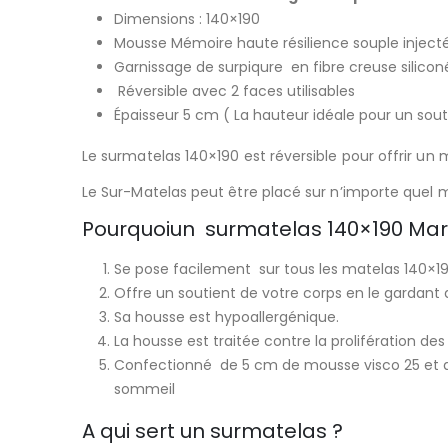
Dimensions : 140×190
Mousse Mémoire haute résilience souple inject
Garnissage de surpiqure en fibre creuse silicon
Réversible avec 2 faces utilisables
Épaisseur 5 cm ( La hauteur idéale pour un sout
Le surmatelas 140×190 est réversible pour offrir un m
Le Sur-Matelas peut être placé sur n’importe quel m
Pourquoiun surmatelas 140×190 Ma
Se pose facilement sur tous les matelas 140×190
Offre un soutient de votre corps en le gardant d
Sa housse est hypoallergénique.
La housse est traitée contre la prolifération des
Confectionné de 5 cm de mousse visco 25 et de 
sommeil
A qui sert un surmatelas ?