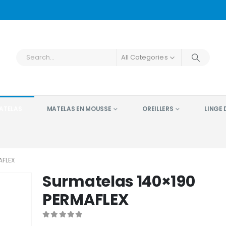
All Categories
ATELAS
MATELAS EN MOUSSE
OREILLERS
LINGE D
AFLEX
Surmatelas 140×190
PERMAFLEX
0
out of 5