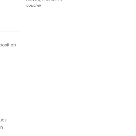
coucher
position
ques
un