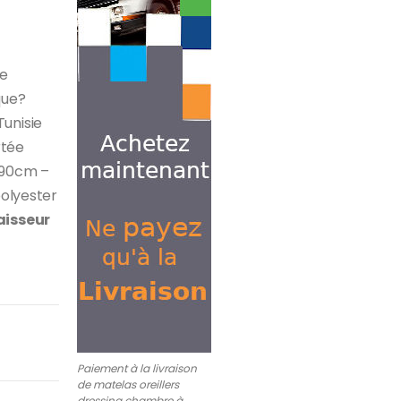
re
que?
unisie
rtée
x190cm –
polyester
aisseur
Paiement à la livraison
de matelas oreillers
dressing chambre à