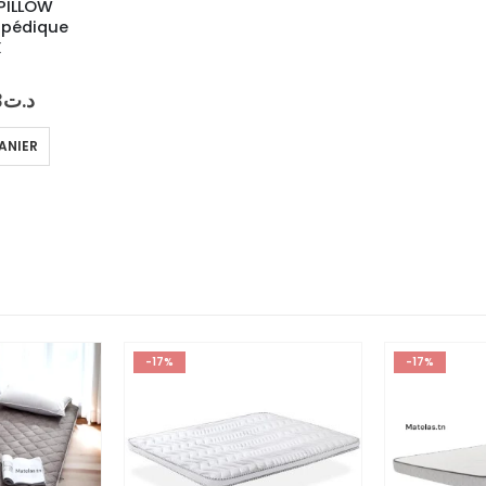
PILLOW
opédique
X
Le
3
د.ت
prix
al
actuel
ANIER
 :
est :
د.ت1,043.
د.ت1,252.
-17%
-17%