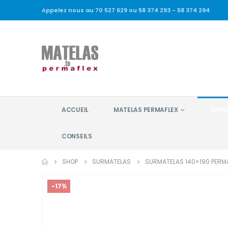
Appelez nous au 70 527 629 ou 58 374 293 - 58 374 294
ACCUEIL
MATELAS PERMAFLEX
SURM
CONSEILS
SHOP
SURMATELAS
SURMATELAS 140×190 PERM
-17%