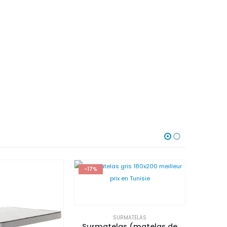
-17%
-17%
SURMATELAS
Surmatelas (matelas de