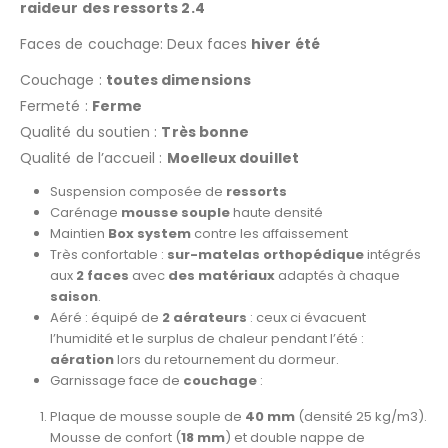
raideur des ressorts 2.4
Faces de couchage: Deux faces
hiver été
Couchage :
toutes dimensions
Fermeté :
Ferme
Qualité du soutien :
Très bonne
Qualité de l’accueil :
Moelleux douillet
Suspension composée de
ressorts
Carénage
mousse souple
haute densité
Maintien
Box system
contre les affaissement
Très confortable :
sur-matelas orthopédique
intégrés
aux
2 faces
avec
des matériaux
adaptés à chaque
saison
.
Aéré : équipé de
2 aérateurs
: ceux ci évacuent
l’humidité et le surplus de chaleur pendant l’été :
aération
lors du retournement du dormeur.
Garnissage face de
couchage
:
Plaque de mousse souple de
40 mm
(densité 25 kg/m3).
Mousse de confort (
18 mm
) et double nappe de