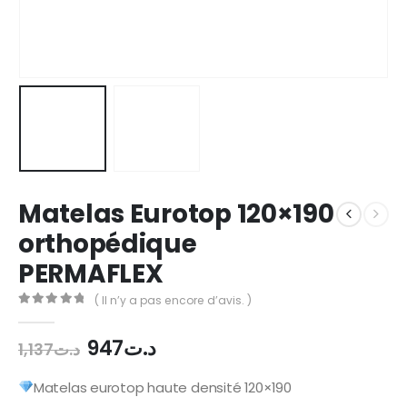
Matelas Eurotop 120×190
orthopédique
PERMAFLEX
( Il n’y a pas encore d’avis. )
0
out of 5
Le
Le
947
د.ت
1,137
د.ت
prix
prix
initial
actuel
Matelas eurotop haute densité 120×190