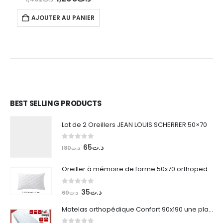
prix
prix
el
initial
actuel
AJOUTER AU PANIER
était :
est :
د.ت1,235.
د.ت1,482.
د.ت705.
BEST SELLING PRODUCTS
Lot de 2 Oreillers JEAN LOUIS SCHERRER 50×70
0
out of 5
Le
Le
65
د.ت
180
د.ت
prix
prix
initial
actuel
Oreiller à mémoire de forme 50x70 orthopedique
était :
est :
د.ت65.
د.ت180.
0
out of 5
Le
Le
35
د.ت
60
د.ت
prix
prix
Matelas orthopédique Confort 90x190 une place
initial
actuel
était :
est :