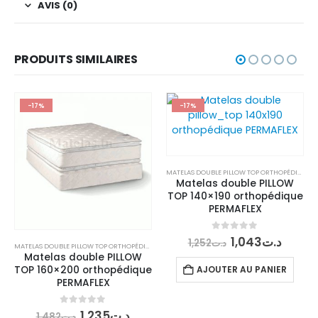
AVIS (0)
PRODUITS SIMILAIRES
-17%
-17%
MATELAS DOUBLE PILLOW TOP ORTHOPÉDIQUES
Matelas double PILLOW
TOP 140×190 orthopédique
PERMAFLEX
Le
Le
0
out of 5
1,043
د.ت
1,252
د.ت
MATELAS DOUBLE PILLOW TOP ORTHOPÉDIQUES
prix
prix
Matelas double PILLOW
initial
actue
AJOUTER AU PANIER
TOP 160×200 orthopédique
était :
est :
PERMAFLEX
د.ت1,252.
Le
Le
0
out of 5
1,235
د.ت
1,482
د.ت