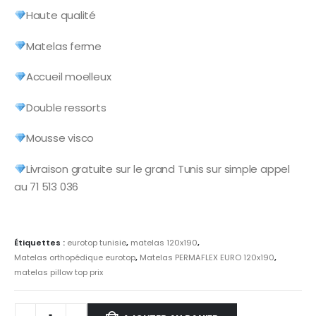
était :
est :
د.ت947.
د.ت1,137.
Haute qualité
Matelas ferme
Accueil moelleux
Double ressorts
Mousse visco
Livraison gratuite sur le grand Tunis sur simple appel
au 71 513 036
Étiquettes :
eurotop tunisie
,
matelas 120x190
,
Matelas orthopédique eurotop
,
Matelas PERMAFLEX EURO 120x190
,
matelas pillow top prix