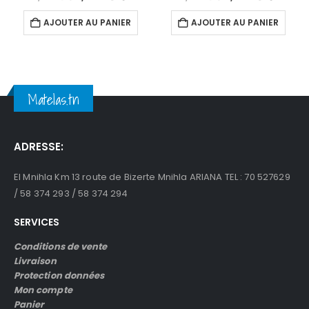
prix
prix
prix
prix
initial
actuel
initial
actue
AJOUTER AU PANIER
AJOUTER AU PANIER
était :
est :
était :
est :
د.ت1,949.
د.ت1,450.
د.ت1,740.
Matelas.tn
ADRESSE:
El Mnihla Km 13 route de Bizerte Mnihla ARIANA TEL : 70 527629
/ 58 374 293 / 58 374 294
SERVICES
Conditions de vente
Livraison
Protection données
Mon compte
Panier