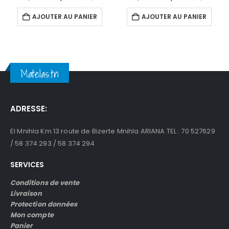
prix
prix
prix
prix
initial
actuel
initial
actue
AJOUTER AU PANIER
AJOUTER AU PANIER
était :
est :
était :
est :
د.ت1,949.
د.ت1,450.
د.ت1,740.
Matelas.tn
ADRESSE:
El Mnihla Km 13 route de Bizerte Mnihla ARIANA TEL : 70 527629
/ 58 374 293 / 58 374 294
SERVICES
Conditions de vente
Livraison
Protection données
Mon compte
Panier