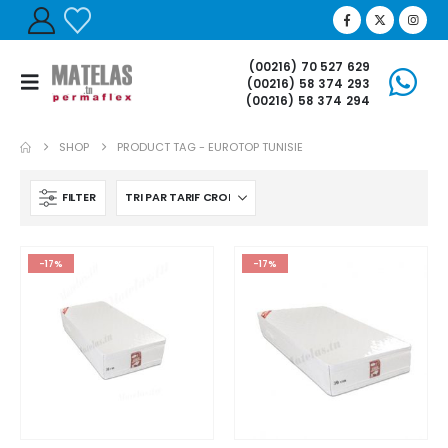
(00216) 70 527 629
(00216) 58 374 293
(00216) 58 374 294
SHOP
PRODUCT TAG -
EUROTOP TUNISIE
FILTER
-17%
-17%