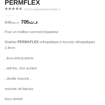
PERMFLEX
( Il n’y a pas encore d’avis. )
0
out of 5
Le
Le
705
د.ت
846
د.ت
prix
prix
initial
actuel
Pour un meilleur sommeil réparateur
était :
est :
د.ت705.
د.ت846.
Matelas
PERMAFLEX
orthopédique à ressorts othopediques
2.4mm
, tissu anti-acariens
, anti feu , box system
, double ressorts ,
ressorts de liaisons
tissu stretsh