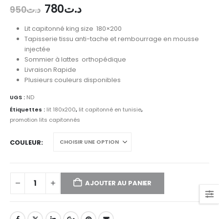
Le
Le
780
د.ت
950
د.ت
prix
prix
initial
actuel
Lit capitonné king size 180×200
était :
est :
Tapisserie tissu anti-tache et rembourrage en mousse
د.ت780.
د.ت950.
injectée
Sommier à lattes orthopédique
Livraison Rapide
Plusieurs couleurs disponibles
UGS :
ND
Étiquettes :
lit 180x200
,
lit capitonné en tunisie
,
promotion lits capitonnés
COULEUR
AJOUTER AU PANIER