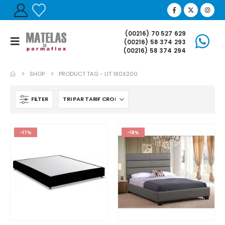
(00216) 70 527 629
(00216) 58 374 293
(00216) 58 374 294
SHOP
PRODUCT TAG -
LIT 180X200
FILTER
-17%
-18%