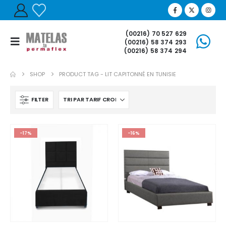
(00216) 70 527 629
(00216) 58 374 293
(00216) 58 374 294
SHOP
PRODUCT TAG -
LIT CAPITONNÉ EN TUNISIE
FILTER
-17%
-16%