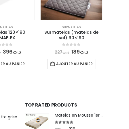
MATELAS
SURMATELAS
las 120×190
Surmatelas (matelas de
Surmat
MAFLEX
sol) 90×190
s
t of 5
0
out of 5
Le
Le
Le
Le
396
د.ت
189
د.ت
د
227
د.ت
31
prix
prix
prix
prix
initial
actuel
initial
actuel
ER AU PANIER
AJOUTER AU PANIER
AJ
était :
est :
était :
est :
د.ت189.
د.ت227.
د.ت396.
د.ت476.
TOP RATED PRODUCTS
Matelas en Mousse 1er choix PERMAFLEX 90x190 1 place
tte grise
5.00
out of 5
Le
Le