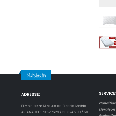
Matelas.tn
SERVICE
ADRESSE:
Condition
El Mnihla Km 13 route de Bizerte Mnihla
Livraison
ARIANA TEL : 70 527629 / 58 374 293 / 58
Protectio