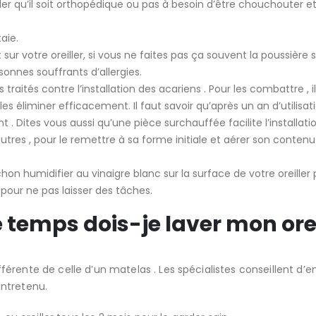
er qu’il soit orthopédique ou pas à besoin d’être chouchouter e
taie.
sur votre oreiller, si vous ne faites pas ça souvent la poussière s
onnes souffrants d’allergies.
s traités contre l’installation des acariens . Pour les combattre , 
r les éliminer efficacement. Il faut savoir qu’après un an d’utilisat
nt . Dites vous aussi qu’une pièce surchauffée facilite l’installa
utres , pour le remettre à sa forme initiale et aérer son contenu
 humidifier au vinaigre blanc sur la surface de votre oreiller po
pour ne pas laisser des tâches.
temps dois-je laver mon orei
ifférente de celle d’un matelas . Les spécialistes conseillent d’
entretenu.