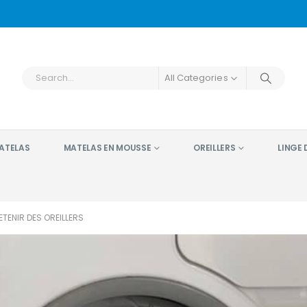
All Categories
ATELAS
MATELAS EN MOUSSE
OREILLERS
LINGE D
ETENIR DES OREILLERS