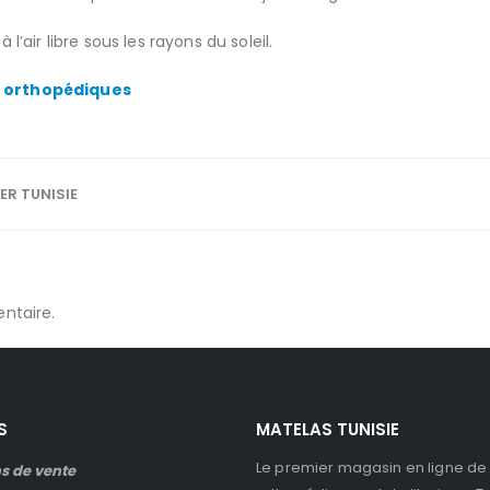
l’air libre sous les rayons du soleil.
s orthopédiques
ER TUNISIE
ntaire.
S
MATELAS TUNISIE
Le premier magasin en ligne de
s de vente