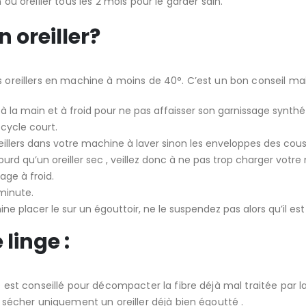
ou oreiller tous les 2 mois pour le garder sain.
 oreiller?
oreillers en machine à moins de 40°. C’est un bon conseil mais 
er à la main et à froid pour ne pas affaisser son garnissage synthé
cycle court.
lers dans votre machine à laver sinon les enveloppes des coussi
 lourd qu’un oreiller sec , veillez donc à ne pas trop charger votr
age à froid.
minute.
ine placer le sur un égouttoir, ne le suspendez pas alors qu’il es
linge :
e est conseillé pour décompacter la fibre déjà mal traitée par
à sécher uniquement un oreiller déjà bien égoutté .