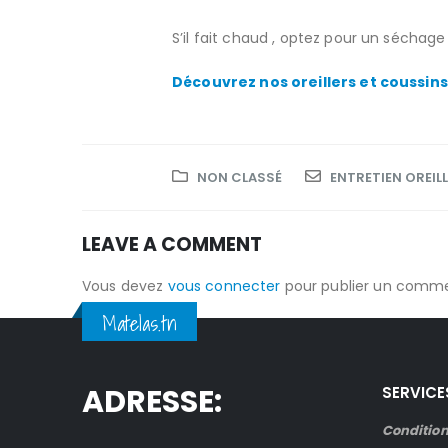
S’il fait chaud , optez pour un séchage à 
Découvrez nos oreillers et coussin
NON CLASSÉ
ENTRETIEN OREILL
LEAVE A COMMENT
Vous devez
vous connecter
pour publier un comme
Matelas.tn
ADRESSE:
SERVICE
Condition