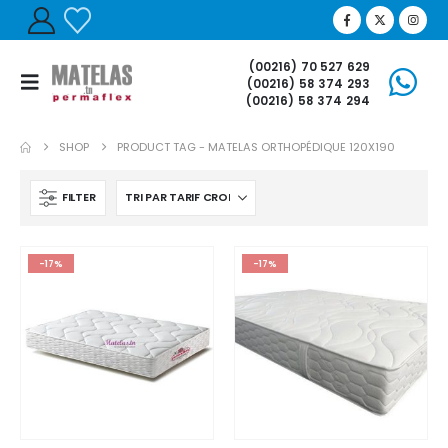
(00216) 70 527 629
(00216) 58 374 293
(00216) 58 374 294
SHOP
PRODUCT TAG -
MATELAS ORTHOPÉDIQUE 120X190
FILTER
-17%
-17%