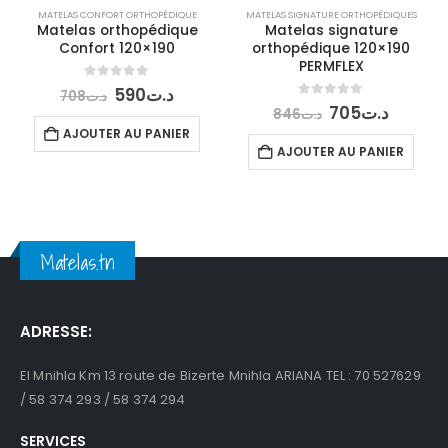
MATELAS CONFORT ORTHOPÉDIQUE
MATELAS SIGNATURE ORTHOPÉDIQUES
Matelas orthopédique
Matelas signature
Confort 120×190
orthopédique 120×190
PERMFLEX
Le
Le
0
out of 5
590
د.ت
708
د.ت
prix
prix
Le
Le
0
out of 5
705
د.ت
846
د.ت
initial
actuel
prix
prix
AJOUTER AU PANIER
était :
est :
initial
actuel
AJOUTER AU PANIER
د.ت590.
د.ت708.
était :
est :
د.ت846.
Matelas.tn
ADRESSE:
El Mnihla Km 13 route de Bizerte Mnihla ARIANA TEL : 70 527629
/ 58 374 293 / 58 374 294
SERVICES