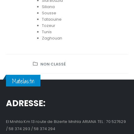
Sidi Bouzid
Siliana
Sousse
Tataouine
Tozeur
Tunis
Zaghouan
NON CLASSÉ
Matelas.tn
ADRESSE:
El Mnihla Km 13 route de Bizerte Mnihla ARIANA TEL : 70 527629
/ 58 374 293 / 58 374 294