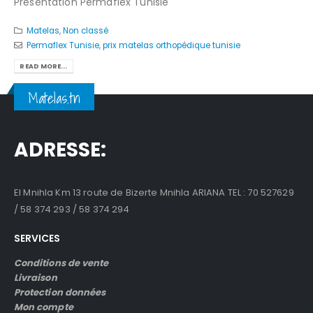
Présentation Permaflex Tunisie
Matelas
,
Non classé
Permaflex Tunisie
,
prix matelas orthopédique tunisie
READ MORE...
Matelas.tn
ADRESSE:
El Mnihla Km 13 route de Bizerte Mnihla ARIANA TEL : 70 527629
/ 58 374 293 / 58 374 294
SERVICES
Conditions de vente
Livraison
Protection données
Mon compte