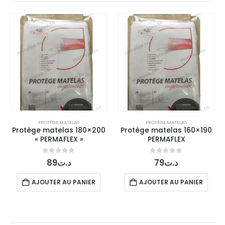
PROTÈGE MATELAS
PROTÈGE MATELAS
Protège matelas 180×200
Protège matelas 160×190
« PERMAFLEX »
PERMAFLEX
0
out of 5
0
out of 5
89
د.ت
79
د.ت
AJOUTER AU PANIER
AJOUTER AU PANIER