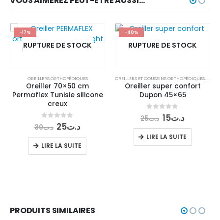
VOUS AIMEREZ PEUT-ÊTRE AUSSI…
-17%
-40%
RUPTURE DE STOCK
RUPTURE DE STOCK
OREILLERS ORTHOPÉDIQUES
OREILLERS ET COUSSINS ORTHOPÉDIQUES
,
OREIL
Oreiller 70×50 cm
Oreiller super confort
Permaflex Tunisie silicone
Dupon 45×65
creux
Le
Le
0
out of 5
15
د.ت
25
د.ت
prix
prix
Le
Le
0
out of 5
25
د.ت
30
د.ت
initial
actuel
prix
prix
LIRE LA SUITE
était :
est :
l
initial
actuel
LIRE LA SUITE
د.ت15.
د.ت25.
était :
est :
د.ت25.
د.ت30.
د.ت35.
PRODUITS SIMILAIRES