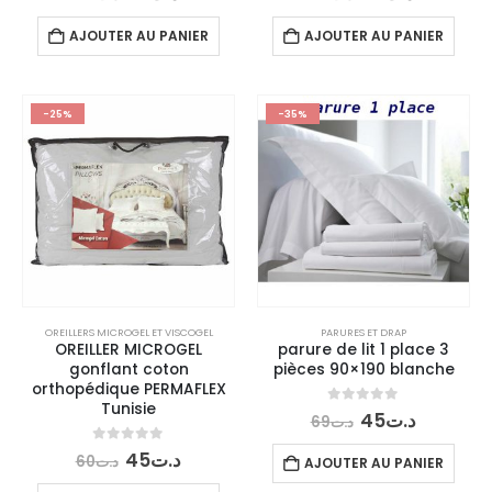
prix
prix
prix
prix
initial
actuel
initial
actuel
AJOUTER AU PANIER
AJOUTER AU PANIER
était :
est :
était :
est :
د.ت39.
د.ت79.
د.ت39.
د.ت90.
-25%
-35%
OREILLERS MICROGEL ET VISCOGEL
PARURES ET DRAP
OREILLER MICROGEL
parure de lit 1 place 3
gonflant coton
pièces 90×190 blanche
orthopédique PERMAFLEX
Tunisie
Le
Le
0
out of 5
45
د.ت
69
د.ت
prix
prix
initial
actuel
Le
Le
0
out of 5
45
د.ت
60
د.ت
AJOUTER AU PANIER
était :
est :
prix
prix
د.ت45.
د.ت69.