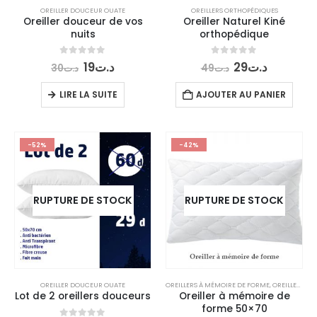
OREILLER DOUCEUR OUATE
OREILLERS ORTHOPÉDIQUES
Oreiller douceur de vos
Oreiller Naturel Kiné
nuits
orthopédique
Le
Le
Le
Le
0
out of 5
0
out of 5
19
د.ت
29
د.ت
30
د.ت
49
د.ت
prix
prix
prix
prix
initial
actuel
initial
actuel
LIRE LA SUITE
AJOUTER AU PANIER
était :
est :
était :
est :
د.ت29.
د.ت49.
د.ت19.
د.ت30.
-52%
-42%
RUPTURE DE STOCK
RUPTURE DE STOCK
OREILLER DOUCEUR OUATE
OREILLERS À MÉMOIRE DE FORME
,
OREILLERS ET COUSSINS ORTHOPÉDIQUES
Lot de 2 oreillers douceurs
Oreiller à mémoire de
forme 50×70