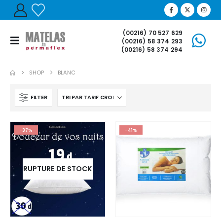
(00216) 70 527 629
(00216) 58 374 293
(00216) 58 374 294
SHOP
BLANC
FILTER
-37%
-41%
RUPTURE DE STOCK