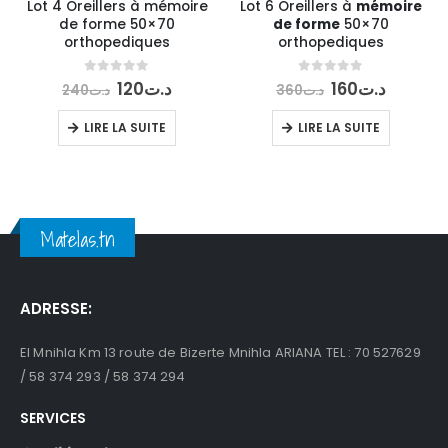
Lot 4 Oreillers à mémoire
Lot 6 Oreillers à
mémoire
de forme 50×70
de forme
50×70
orthopediques
orthopediques
Le
Le
Le
Le
0
out of 5
0
out of 5
120
د.ت
160
د.ت
240
د.ت
360
د.ت
prix
prix
prix
prix
initial
actuel
initial
actuel
LIRE LA SUITE
LIRE LA SUITE
était :
est :
était :
est :
د.ت160.
د.ت360.
د.ت120.
د.ت240.
Matelas.tn
ADRESSE:
El Mnihla Km 13 route de Bizerte Mnihla ARIANA TEL : 70 527629
/ 58 374 293 / 58 374 294
SERVICES