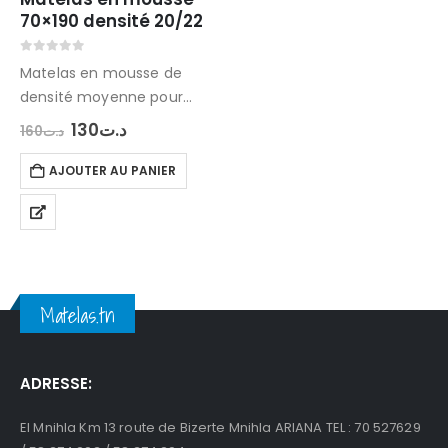
70×190 densité 20/22
0
out of 5
Matelas en mousse de
densité moyenne pour
usage d’appoint
Le
Le
130
د.ت
160
د.ت
prix
prix
Dimensions : 70×190
initial
actuel
Déhoussable , enveloppe
AJOUTER AU PANIER
était :
est :
د.ت130.
د.ت160.
zippée
la mousse polyéther est
constituée de cellules
fermées
Tel : 71 513 036
Matelas.tn
ADRESSE:
El Mnihla Km 13 route de Bizerte Mnihla ARIANA TEL : 70 527629