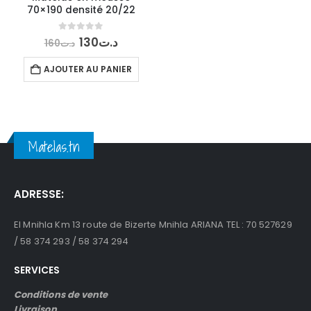
70×190 densité 20/22
Le
Le
0
out of 5
130
د.ت
160
د.ت
prix
prix
initial
actuel
AJOUTER AU PANIER
était :
est :
د.ت130.
د.ت160.
Matelas.tn
ADRESSE:
El Mnihla Km 13 route de Bizerte Mnihla ARIANA TEL : 70 527629
/ 58 374 293 / 58 374 294
SERVICES
Conditions de vente
Livraison