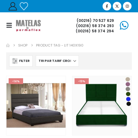
(00216) 70 527 629
(00216) 58 374 293
(00216) 58 374 294
SHOP
PRODUCT TAG -
LIT 140X190
FILTER
-14%
-13%