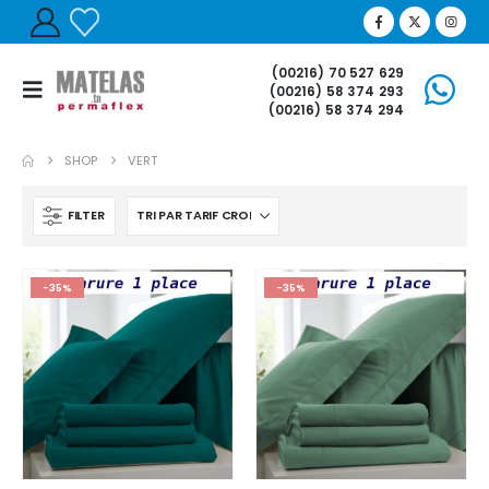
(00216) 70 527 629
(00216) 58 374 293
(00216) 58 374 294
SHOP
VERT
FILTER
-35%
-35%