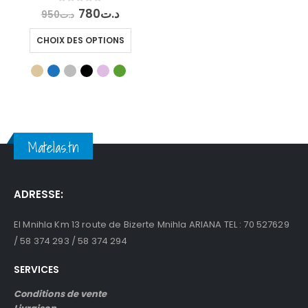
Le
Le
0
out of 5
780
د.ت
950
د.ت
prix
prix
initial
actuel
Ce
CHOIX DES OPTIONS
était :
est :
produit
د.ت780.
د.ت950.
a
plusieurs
variations.
Les
options
peuvent
Matelas.tn
être
choisies
sur
la
ADRESSE:
page
du
El Mnihla Km 13 route de Bizerte Mnihla ARIANA TEL : 70 527629
produit
/ 58 374 293 / 58 374 294
SERVICES
Conditions de vente