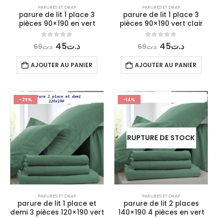
PARURES ET DRAP
PARURES ET DRAP
parure de lit 1 place 3
parure de lit 1 place 3
pièces 90×190 en vert
pièces 90×190 vert clair
Le
Le
Le
Le
0
out of 5
0
out of 5
45
د.ت
45
د.ت
69
د.ت
69
د.ت
prix
prix
prix
prix
initial
actuel
initial
actuel
AJOUTER AU PANIER
AJOUTER AU PANIER
était :
est :
était :
est :
د.ت45.
د.ت69.
د.ت45.
د.ت69.
-29%
-14%
RUPTURE DE STOCK
PARURES ET DRAP
PARURES ET DRAP
parure de lit 1 place et
parure de lit 2 places
demi 3 pièces 120×190 vert
140×190 4 pièces en vert