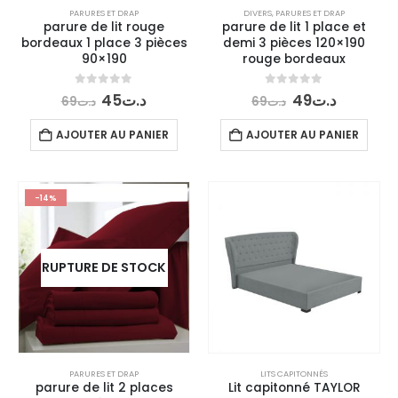
PARURES ET DRAP
DIVERS
,
PARURES ET DRAP
parure de lit rouge
parure de lit 1 place et
bordeaux 1 place 3 pièces
demi 3 pièces 120×190
90×190
rouge bordeaux
Le
Le
Le
Le
0
out of 5
0
out of 5
45
د.ت
49
د.ت
69
د.ت
69
د.ت
prix
prix
prix
prix
initial
actuel
initial
actuel
AJOUTER AU PANIER
AJOUTER AU PANIER
était :
est :
était :
est :
د.ت49.
د.ت69.
د.ت45.
د.ت69.
-14%
RUPTURE DE STOCK
PARURES ET DRAP
LITS CAPITONNÉS
parure de lit 2 places
Lit capitonné TAYLOR