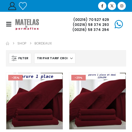
(00216) 70 527 629
(00216) 58 374 293
(00216) 58 374 294
SHOP
BORDEAUX
FILTER
-35%
-29%