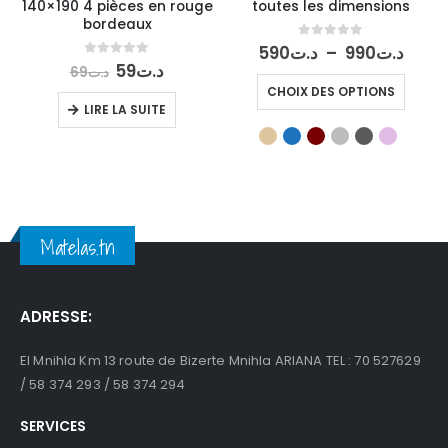
140×190 4 pièces en rouge
toutes les dimensions
bordeaux
Plag
0
out of 5
590
د.ت
–
990
د.ت
de
Le
Le
0
out of 5
59
د.ت
69
د.ت
prix :
prix
prix
Ce
CHOIX DES OPTIONS
د.ت590
initial
actuel
produi
LIRE LA SUITE
à
était :
est :
a
990
د.ت59.
د.ت69.
plusie
variati
Les
option
peuve
Matelas.tn
être
choisi
sur
la
ADRESSE:
page
du
El Mnihla Km 13 route de Bizerte Mnihla ARIANA TEL : 70 527629
produi
/ 58 374 293 / 58 374 294
SERVICES