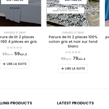
K
STOCK
 DRAP
PARURES ET DRAP
PARU
 2 places
Parure de lit 2 places 100%
parure de li
es en gris
coton gris et noir sur fond
90×1
blanc
 5
0
o
e
Le
9
د.ت
69
.ت
ix
prix
0
out of 5
Le
Le
79
د.ت
99
د.ت
itial
actuel
prix
prix
 SUITE
LI
ait :
est :
initial
actuel
LIRE LA SUITE
د.ت59.
د.ت69.
était :
est :
د.ت79.
د.ت99.
LLING PRODUCTS
LATEST PRODUCTS