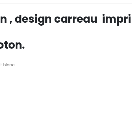
ton , design carreau imp
oton.
t blanc.