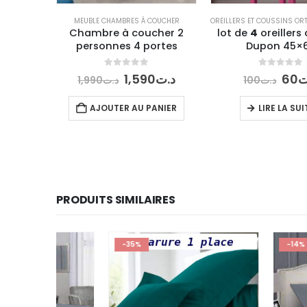
MEUBLE CHAMBRES À COUCHER
Chambre à coucher 2
lot de
4
oreillers
personnes 4 portes
Dupon 45×
0
out of 5
0
out of 5
Le
Le
Le
1,590
د.ت
60
ت
1,990
د.ت
100
د.ت
prix
prix
prix
initial
actuel
initi
AJOUTER AU PANIER
LIRE LA SUI
était :
est :
était
د.ت1,590.
د.ت1,990.
PRODUITS SIMILAIRES
-35%
-14%
RUPTURE