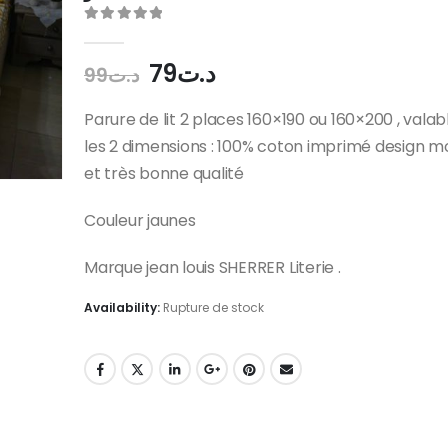
0
out of 5
Le
Le
79
د.ت
99
د.ت
prix
prix
initial
actuel
Parure de lit 2 places 160×190 ou 160×200 , valab
était :
est :
les 2 dimensions : 100% coton imprimé design m
د.ت79.
د.ت99.
et très bonne qualité
Couleur jaunes
Marque jean louis SHERRER Literie .
Availability:
Rupture de stock