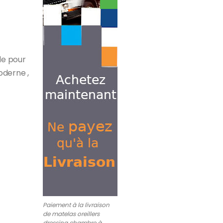
le pour
oderne ,
Paiement à la livraison
de matelas oreillers
dressing chambre à