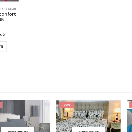
OREILLERS ET COUSSINS ORTHOPÉDIQUES
,
OREILLERS ORTHOPÉDIQUES
 confort
65
Le
د.
prix
al
actuel
TE
 :
est :
د.ت60.
د.ت100.
-20%
-35%
 DE
RUPTURE DE
RU