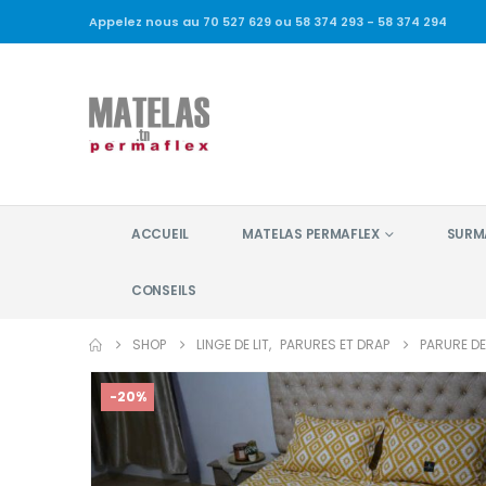
Appelez nous au 70 527 629 ou 58 374 293 - 58 374 294
ACCUEIL
MATELAS PERMAFLEX
SURM
CONSEILS
SHOP
LINGE DE LIT
,
PARURES ET DRAP
PARURE DE
-20%