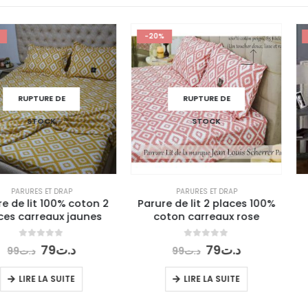
-20%
-14%
 DE
RUPTURE DE
RU
K
STOCK
 DRAP
PARURES ET DRAP
PARU
00% coton 2
Parure de lit 2 places 100%
parure d
ux jaunes
coton carreaux rose
140×190 4
 5
0
out of 5
0
o
e
Le
Le
Le
9
د.ت
79
د.ت
99
د.ت
69
.ت
ix
prix
prix
prix
itial
actuel
initial
actuel
 SUITE
LIRE LA SUITE
LI
ait :
est :
était :
est :
د.ت79.
د.ت99.
د.ت79.
د.ت99.