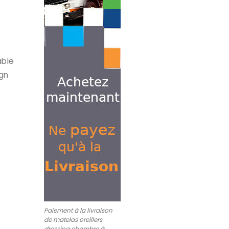
able
ign
Paiement à la livraison
de matelas oreillers
dressing chambre à