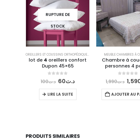
RUPTURE DE
STOCK
OREILLERS ET COUSSINS ORTHOPÉDIQUES
,
OREILLERS ORTHOPÉDIQUES
MEUBLE CHAMBRES À 
lot de
4
oreillers confort
Chambre à cou
Dupon 45×65
personnes 4 p
0
out of 5
0
out of 5
Le
Le
Le
60
د.ت
1,59
100
د.ت
1,990
د.ت
prix
prix
prix
initial
actuel
initi
LIRE LA SUITE
AJOUTER AU P
était :
est :
était
د.ت60.
د.ت100.
PRODUITS SIMILAIRES