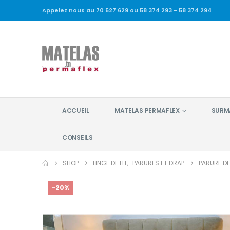
Appelez nous au 70 527 629 ou 58 374 293 - 58 374 294
ACCUEIL
MATELAS PERMAFLEX
SURM
CONSEILS
SHOP
LINGE DE LIT
,
PARURES ET DRAP
PARURE DE
-20%