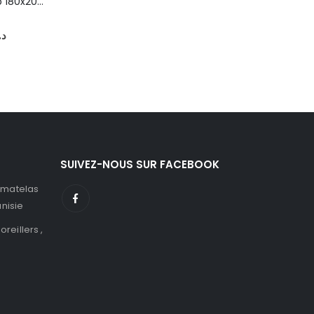
Matelas Eurotop 180x200 orthopédique PERMAFLEX
était :
est :
د.ت79.
د.ت99.
Le
د.
prix
actuel
est :
د.ت1,505.
SUIVEZ-NOUS SUR FACEBOOK
 matelas
unisie
 oreillers ,