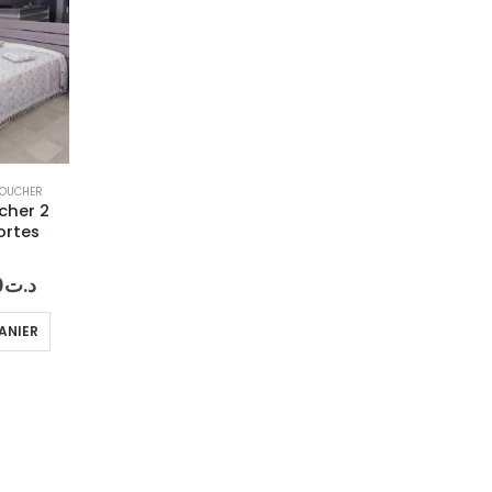
COUCHER
cher 2
ortes
Le
0
د.ت
prix
al
actuel
ANIER
 :
est :
د.ت1,590.
د.ت1,990.