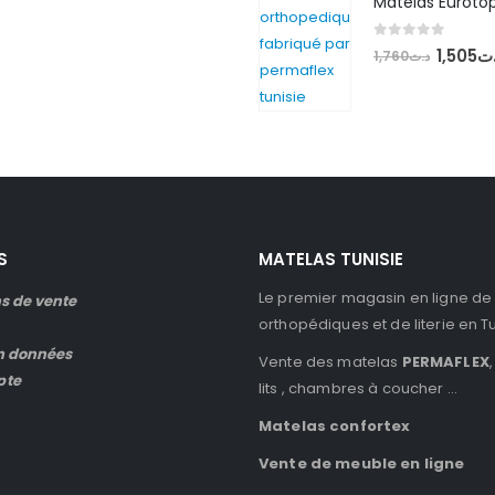
prix
prix
initial
actuel
0
out of 5
Le
1,505
ت
1,760
د.ت
était :
est :
prix
د.ت420.
د.ت490.
initial
était :
د.ت1,760.
S
MATELAS TUNISIE
Le premier magasin en ligne de
s de vente
orthopédiques et de literie en T
n données
Vente des matelas
PERMAFLEX
,
pte
lits , chambres à coucher …
Matelas confortex
Vente de meuble en ligne