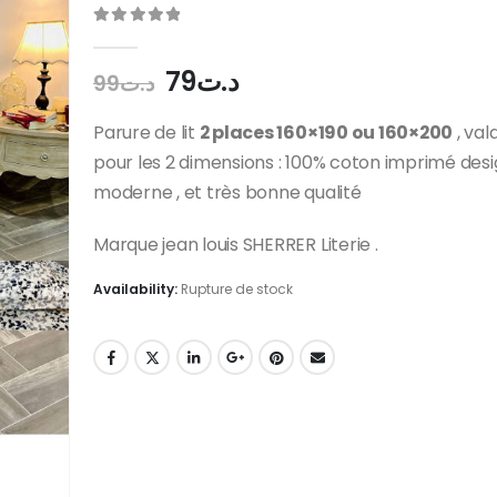
0
out of 5
Le
Le
79
د.ت
99
د.ت
prix
prix
initial
actuel
Parure de lit
2 places 160×190 ou 160×200
, val
était :
est :
pour les 2 dimensions : 100% coton imprimé des
د.ت79.
د.ت99.
moderne , et très bonne qualité
Marque jean louis SHERRER Literie .
Availability:
Rupture de stock