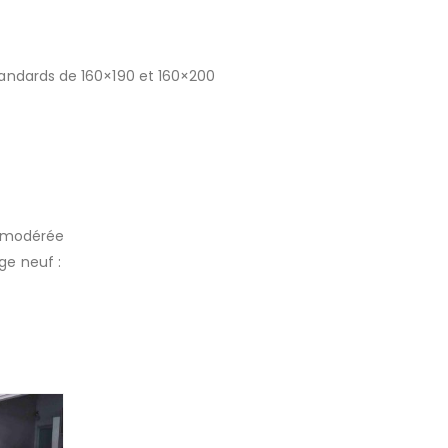
andards de 160×190 et 160×200
e modérée
e neuf :