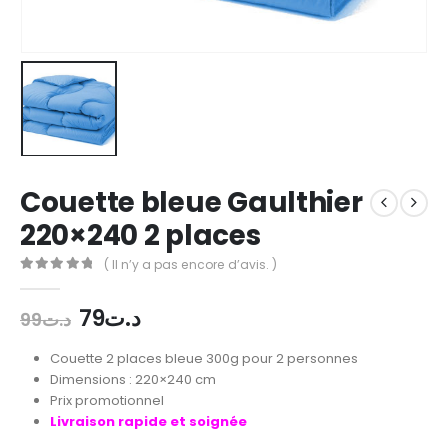
Couette bleue Gaulthier
220×240 2 places
( Il n’y a pas encore d’avis. )
0
out of 5
Le
Le
79
د.ت
99
د.ت
prix
prix
initial
actuel
Couette 2 places bleue 300g pour 2 personnes
était :
est :
Dimensions : 220×240 cm
د.ت79.
د.ت99.
Prix promotionnel
Livraison rapide et soignée