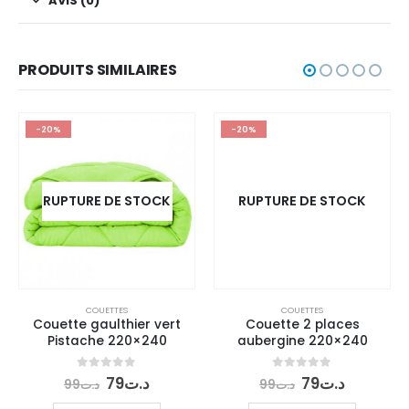
AVIS (0)
PRODUITS SIMILAIRES
-20%
-20%
RUPTURE DE STOCK
RUPTURE DE STOCK
COUETTES
Couette 2 places
aubergine 220×240
Le
Le
0
out of 5
79
د.ت
99
د.ت
prix
prix
COUETTES
initial
actuel
LIRE LA SUITE
Couette gaulthier vert
était :
est :
Pistache 220×240
د.ت79.
د.ت99.
Le
Le
0
out of 5
79
د.ت
99
د.ت
prix
prix