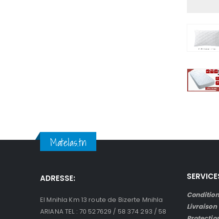
Matelas.tn
SERVICE
ADRESSE:
Condition
El Mnihla Km 13 route de Bizerte Mnihla
Livraison
ARIANA TEL : 70 527629 / 58 374 293 / 58
Protectio