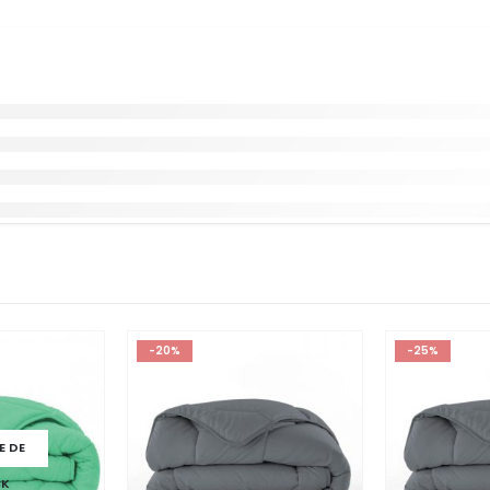
-20%
-25%
E DE
CK