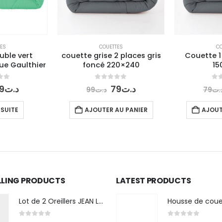
ES
COUETTES
CO
uble vert
couette grise 2 places gris
Couette 1
e Gaulthier
foncé 220×240
15
f 5
0
out of 5
0
ou
e
Le
Le
Le
9
د.ت
79
د.ت
99
د.ت
79
.ت
rix
prix
prix
prix
nitial
actuel
initial
actuel
 SUITE
AJOUTER AU PANIER
AJOUT
tait :
est :
était :
est :
د.ت79.
د.ت99.
د.ت79.
د.ت99.
LLING PRODUCTS
LATEST PRODUCTS
Lot de 2 Oreillers JEAN LOUIS SCHERRER 50×70
Housse de coue
0
out of 5
0
out of 5