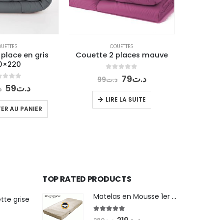
UETTES
COUETTES
 place en gris
Couette 2 places mauve
Couette
0×220
0
out of 5
Le
Le
79
د.ت
99
د.ت
prix
prix
t of 5
Le
Le
59
د.ت
د
9
initial
actuel
prix
prix
LIRE LA SUITE
était :
est :
initial
actuel
ER AU PANIER
AJ
د.ت79.
د.ت99.
était :
est :
د.ت59.
د.ت79.
TOP RATED PRODUCTS
Matelas en Mousse 1er choix PERMAFLEX 90x190 1 place
tte grise
5.00
out of 5
Le
Le