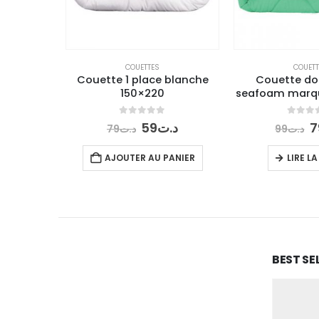
COUETTES
COUETT
Couette 1 place blanche
Couette do
150×220
seafoam marqu
0
out of 5
0
out o
Le
Le
L
59
د.ت
7
79
د.ت
99
د.ت
prix
prix
p
initial
actuel
i
AJOUTER AU PANIER
LIRE LA
était :
est :
é
د.ت59.
د.ت79.
BEST SE