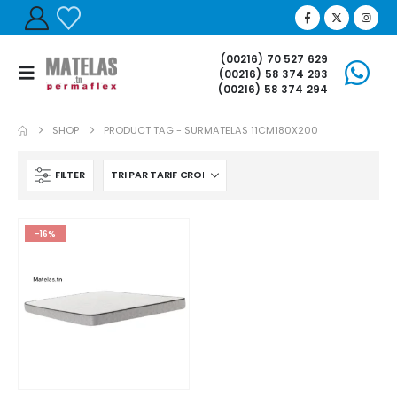
(00216) 70 527 629
(00216) 58 374 293
(00216) 58 374 294
SHOP
PRODUCT TAG -
SURMATELAS 11CM180X200
FILTER
-16%