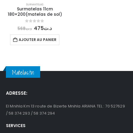
SURMATELAS
Surmatelas 11cm
180×200(matelas de sol)
Le
Le
0
out of 5
475
د.ت
568
د.ت
prix
prix
initial
actuel
AJOUTER AU PANIER
était :
est :
د.ت475.
د.ت568.
Matelas.tn
ADRESSE:
El Mnihla Km 13 route de Bizerte Mnihla ARIANA TEL : 70 527629
/ 58 374 293 / 58 374 294
SERVICES