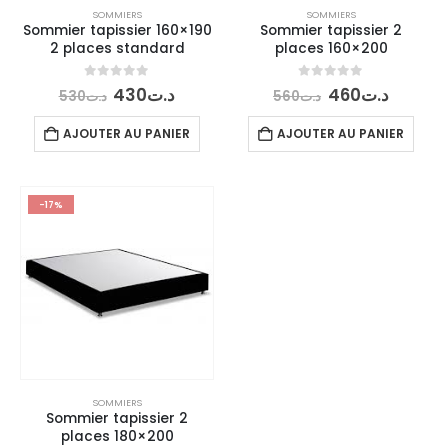
SOMMIERS
SOMMIERS
Sommier tapissier 160×190
Sommier tapissier 2
2 places standard
places 160×200
Le
Le
Le
Le
0
out of 5
0
out of 5
430
د.ت
460
د.ت
530
د.ت
560
د.ت
prix
prix
prix
prix
initial
actuel
initial
actuel
AJOUTER AU PANIER
AJOUTER AU PANIER
était :
est :
était :
est :
د.ت560.
د.ت430.
د.ت530.
-17%
SOMMIERS
Sommier tapissier 2
places 180×200