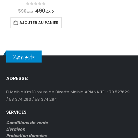
Le
Le
0
out of 5
490
د.ت
590
د.ت
prix
prix
initial
actuel
AJOUTER AU PANIER
était :
est :
د.ت490.
د.ت590.
Matelas.tn
ADRESSE:
El Mnihla Km 13 route de Bizerte Mnihla ARIANA TEL : 70 527629
/ 58 374 293 / 58 374 294
SERVICES
Conditions de vente
Livraison
Protection données