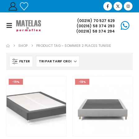
(00216) 70 527 629
(00216) 58 374 293
(00216) 58 374 294
SHOP
PRODUCT TAG -
SOMMIER 2 PLACES TUNISIE
FILTER
-19%
-18%