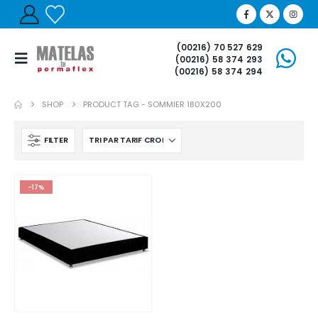
(00216) 70 527 629
(00216) 58 374 293
(00216) 58 374 294
SHOP
PRODUCT TAG -
SOMMIER 180X200
FILTER
-17%