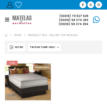
(00216) 70 527 629
(00216) 58 374 293
(00216) 58 374 294
SHOP
PRODUCT TAG -
PILLOW-TOP 180X200
FILTER
-17%