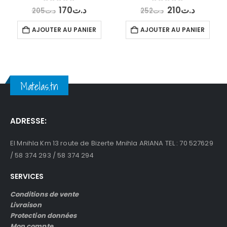
Le
Le
Le
Le
0
out of 5
0
out of 5
170
د.ت
210
د.ت
205
د.ت
252
د.ت
prix
prix
prix
prix
initial
actuel
initial
actuel
AJOUTER AU PANIER
AJOUTER AU PANIER
était :
est :
était :
est :
د.ت210.
د.ت252.
د.ت170.
د.ت205.
Matelas.tn
ADRESSE:
El Mnihla Km 13 route de Bizerte Mnihla ARIANA TEL : 70 527629
/ 58 374 293 / 58 374 294
SERVICES
Conditions de vente
Livraison
Protection données
Mon compte