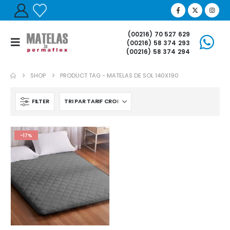
(00216) 70 527 629
(00216) 58 374 293
(00216) 58 374 294
SHOP
PRODUCT TAG -
MATELAS DE SOL 140X190
FILTER
-17%