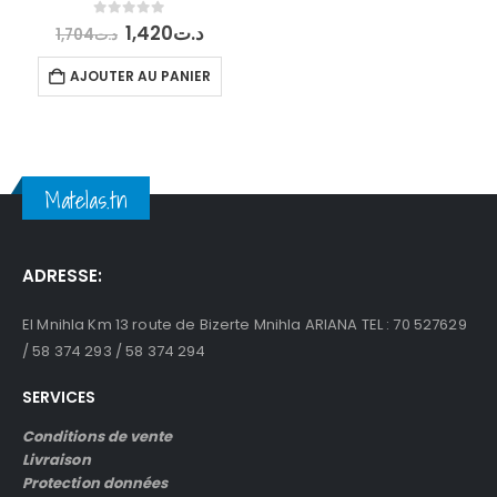
Le
Le
0
out of 5
1,420
د.ت
1,704
د.ت
prix
prix
initial
actuel
AJOUTER AU PANIER
était :
est :
د.ت1,420.
د.ت1,704.
Matelas.tn
ADRESSE:
El Mnihla Km 13 route de Bizerte Mnihla ARIANA TEL : 70 527629
/ 58 374 293 / 58 374 294
SERVICES
Conditions de vente
Livraison
Protection données