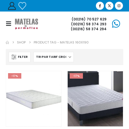
(00216) 70 527 629
(00216) 58 374 293
(00216) 58 374 294
SHOP
PRODUCT TAG -
MATELAS 160X190
FILTER
-17%
-17%