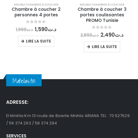
MEUBLE CHAMBRES À COUCHER
MEUBLE CHAMBRES À COUCHER
Chambre à coucher 2
Chambre à coucher 3
personnes 4 portes
portes coulissantes
PROMO Tunisie
Le
Le
0
out of 5
1,590
د.ت
1,990
د.ت
prix
prix
Le
Le
0
out of 5
2,490
د.ت
2,890
د.ت
initial
actuel
prix
prix
LIRE LA SUITE
était :
est :
initial
actu
LIRE LA SUITE
د.ت1,590.
د.ت1,990.
était :
est :
د.ت2,890.
Matelas.tn
ADRESSE:
El Mnihla Km 13 route de Bizerte Mnihla ARIANA TEL : 70 527629
/ 58 374 293 / 58 374 294
SERVICES