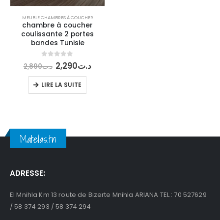
MEUBLE CHAMBRES À COUCHER
chambre à coucher
coulissante 2 portes
bandes Tunisie
Le
Le
0
out of 5
2,290
د.ت
2,890
د.ت
prix
prix
initial
actuel
LIRE LA SUITE
était :
est :
د.ت2,290.
د.ت2,890.
Matelas.tn
ADRESSE:
El Mnihla Km 13 route de Bizerte Mnihla ARIANA TEL : 70 527629
/ 58 374 293 / 58 374 294