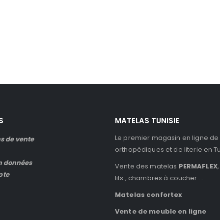
S
MATELAS TUNISIE
Le premier magasin en ligne de
s de vente
orthopédiques et de literie en T
n données
Vente des matelas
PERMAFLEX
,
pte
lits , chambres à coucher …
Matelas confortex
Vente de meuble en ligne