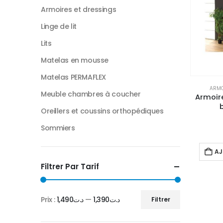
Armoires et dressings
Linge de lit
Lits
Matelas en mousse
Matelas PERMAFLEX
ARMO
Meuble chambres à coucher
Armoire
Oreillers et coussins orthopédiques
Sommiers
AJ
Filtrer Par Tarif
Prix :
د.ت1,490
—
د.ت1,390
Filtrer
Prix
Prix
min
max