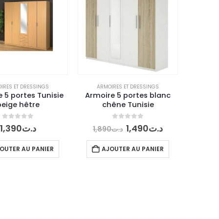
IRES ET DRESSINGS
ARMOIRES ET DRESSINGS
 5 portes Tunisie
Armoire 5 portes blanc
beige hêtre
chêne Tunisie
0
out of 5
0
out of 5
Le
Le
1,390
د.ت
1,490
د.ت
1,890
د.ت
prix
prix
initial
actuel
OUTER AU PANIER
AJOUTER AU PANIER
était :
est :
د.ت1,490.
د.ت1,890.