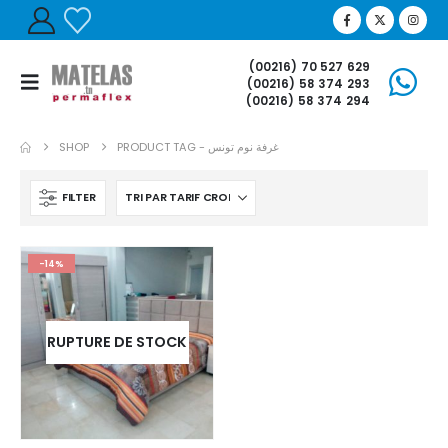
(00216) 70 527 629
(00216) 58 374 293
(00216) 58 374 294
SHOP
PRODUCT TAG -
غرفة نوم تونس
FILTER
-14%
RUPTURE DE STOCK