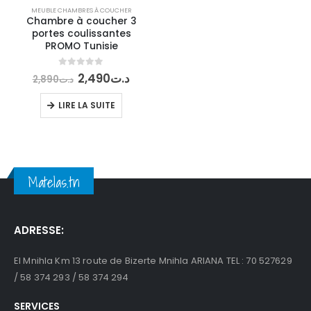
MEUBLE CHAMBRES À COUCHER
Chambre à coucher 3
portes coulissantes
PROMO Tunisie
Le
Le
0
out of 5
2,490
د.ت
2,890
د.ت
prix
prix
initial
actuel
LIRE LA SUITE
était :
est :
د.ت2,490.
د.ت2,890.
Matelas.tn
ADRESSE:
El Mnihla Km 13 route de Bizerte Mnihla ARIANA TEL : 70 527629
/ 58 374 293 / 58 374 294
SERVICES