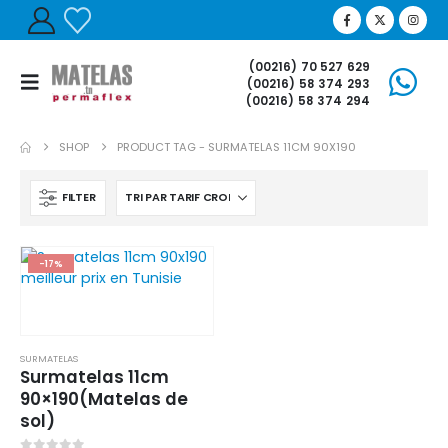
(00216) 70 527 629
(00216) 58 374 293
(00216) 58 374 294
SHOP
PRODUCT TAG -
SURMATELAS 11CM 90X190
FILTER
-17%
SURMATELAS
Surmatelas 11cm
90×190(Matelas de
sol)