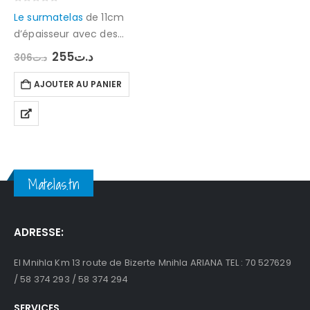
0
out of 5
Le surmatelas
de 11cm
d’épaisseur avec des
dimensions de 90×190,
Le
Le
255
د.ت
306
د.ت
prix
prix
fabriqué en tissu
anti
initial
actuel
acariens
et en
AJOUTER AU PANIER
était :
est :
د.ت255.
د.ت306.
viscoélastique qui
suit la
forme du corps
, peut
être…
Matelas.tn
ADRESSE:
El Mnihla Km 13 route de Bizerte Mnihla ARIANA TEL : 70 527629
/ 58 374 293 / 58 374 294
SERVICES