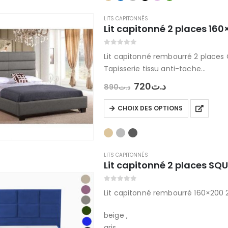
plusieurs
variations.
LITS CAPITONNÉS
Lit capitonné 2 places 160
Les
options
0
out of 5
peuvent
Lit capitonné rembourré 2 places
être
Tapisserie tissu anti-tache
choisies
Sommier orthopédique
Le
Le
720
د.ت
890
د.ت
sur
Livraison Rapide
prix
prix
initial
actuel
la
Plusieurs couleurs
Ce
CHOIX DES OPTIONS
était :
est :
page
produit
د.ت720.
د.ت890.
du
a
produit
plusieurs
variations.
LITS CAPITONNÉS
Lit capitonné 2 places SQ
Les
options
0
out of 5
peuvent
Lit capitonné rembourré 160×200 
être
beige ,
choisies
gris ,
sur