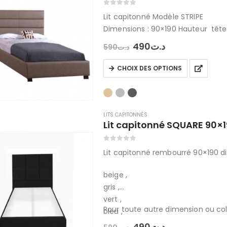
0
out of 5
Lit capitonné Modèle STRIPE
Dimensions : 90×190 Hauteur tête 
Livraison 7 jours
Le
Le
490
د.ت
590
د.ت
prix
prix
initial
actuel
Ce
CHOIX DES OPTIONS
était :
est :
produit
د.ت490.
د.ت590.
a
plusieurs
variations.
LITS CAPITONNÉS
Lit capitonné SQUARE 90×19
Les
options
0
out of 5
peuvent
Lit capitonné rembourré 90×190 dis
être
beige ,
choisies
gris ,
sur
vert ,
la
Pour toute autre dimension ou col
bleu ,
page
noir ,
du
Le
Le
490
د.ت