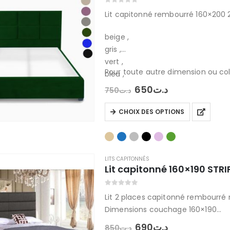
0
out of 5
Lit capitonné rembourré 160×200 
beige ,
gris ,
vert ,
Pour toute autre dimension ou colo
bleu ,
noir ,
Le
Le
650
د.ت
750
د.ت
prix
prix
rose pastel
initial
actuel
Ce
CHOIX DES OPTIONS
était :
est :
produit
د.ت650.
د.ت750.
a
plusieurs
variations.
LITS CAPITONNÉS
Lit capitonné 160×190 STRI
Les
options
0
out of 5
peuvent
Lit 2 places capitonné rembourré 
être
Dimensions couchage 160×190
choisies
Livraison rapide
Le
Le
690
د.ت
850
د.ت