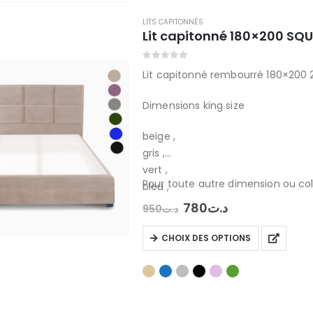
produit
plusieurs
variations.
LITS CAPITONNÉS
Lit capitonné 180×200 SQU
Les
options
0
out of 5
peuvent
Lit capitonné rembourré 180×200 2
être
Dimensions king size
choisies
sur
beige ,
la
gris ,
page
vert ,
du
Pour toute autre dimension ou col
bleu ,
produit
noir ,
Le
Le
780
د.ت
950
د.ت
prix
prix
rose pastel
initial
actuel
Ce
CHOIX DES OPTIONS
était :
est :
produit
د.ت780.
د.ت950.
a
plusieurs
variations.