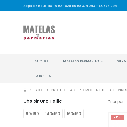
Appelez nous au 70 527 629 ou 58 374 293 - 58 374 294
ACCUEIL
MATELAS PERMAFLEX
SURM
CONSEILS
SHOP
PRODUCT TAG -
PROMOTION LITS CAPITONNÉ
Choisir Une Taille
Trier par :
90x190
140x190
160x190
-17%