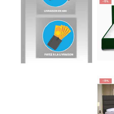
-13%
-19%