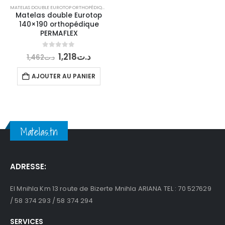
MATELAS DOUBLE EUROTOP ORTHOPÉDIQUE PERMAFLEX
Matelas double Eurotop
140×190 orthopédique
PERMAFLEX
Le
Le
0
out of 5
1,218
د.ت
1,462
د.ت
prix
prix
initial
actuel
AJOUTER AU PANIER
était :
est :
د.ت1,218.
د.ت1,462.
Matelas.tn
ADRESSE:
El Mnihla Km 13 route de Bizerte Mnihla ARIANA TEL : 70 527629
/ 58 374 293 / 58 374 294
SERVICES