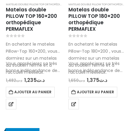
MATELAS DOUBLE PILLOW TOP ORTHOPÉDIQUES
MATELAS DOUBLE PILLOW TOP ORTHOPÉDIQUES
Matelas double
Matelas double
PILLOW TOP 160×200
PILLOW TOP 180×200
orthopédique
orthopédique
PERMAFLEX
PERMAFLEX
0
out of 5
0
out of 5
En achetant le matelas
En achetant le matelas
Pillow-Top 160×200, vous
Pillow-Top 180×200 , vous
dormirez sur un matelas
dormirez sur un matelas
Vous apprécierez sa très
Vous apprécierez sa très
au soutien ferme et à
au soutien ferme et à
bonne indépendance de
bonne indépendance de
l’accueil moelleux.
l’accueil moelleux.
couchage et le confort
couchage et le confort…
Le
Le
Le
Le
1,235
د.ت
1,375
د.ت
1,482
د.ت
1,650
د.ت
prix
prix
prix
prix
douillet…
initial
actuel
initial
actuel
AJOUTER AU PANIER
AJOUTER AU PANIER
était :
est :
était :
est :
د.ت1,375.
د.ت1,650.
د.ت1,235.
د.ت1,482.