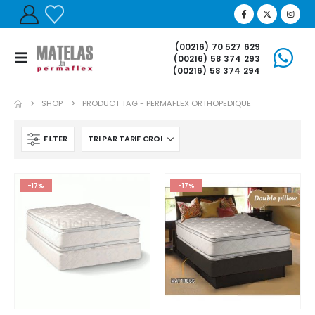
(00216) 70 527 629
(00216) 58 374 293
(00216) 58 374 294
SHOP
PRODUCT TAG -
PERMAFLEX ORTHOPEDIQUE
FILTER
-17%
-17%