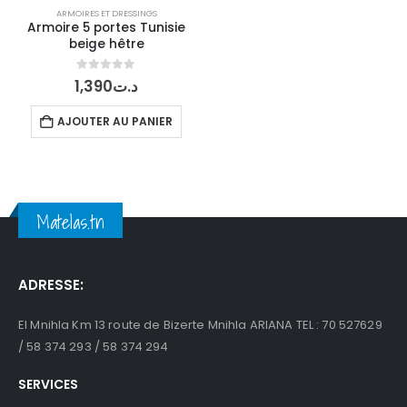
ARMOIRES ET DRESSINGS
Armoire 5 portes Tunisie
beige hêtre
0
out of 5
1,390
د.ت
AJOUTER AU PANIER
Matelas.tn
ADRESSE:
El Mnihla Km 13 route de Bizerte Mnihla ARIANA TEL : 70 527629
/ 58 374 293 / 58 374 294
SERVICES